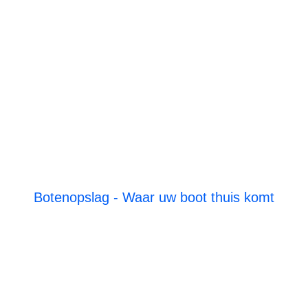
Botenopslag - Waar uw boot thuis komt
De opslagplaats van rust
en zekerheid voor uw
trots op het water